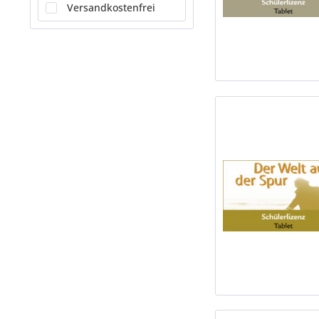
Neu erschienen
Versandkostenfrei