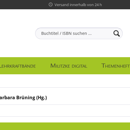
Versand innerhalb von 24 h
Lehrkraftbände
Militzke digital
Themenheft
arbara Brüning (Hg.)