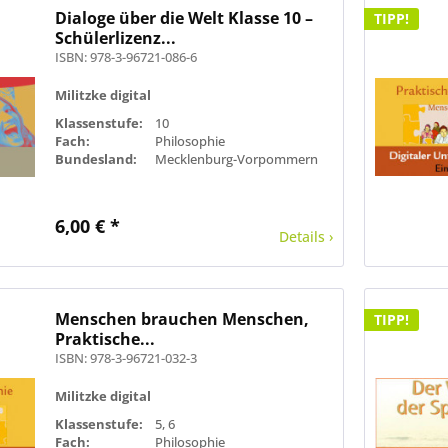
Dialoge über die Welt Klasse 10 –
TIPP!
Schülerlizenz...
ISBN: 978-3-96721-086-6
Militzke digital
Klassenstufe:
10
Fach:
Philosophie
Bundesland:
Mecklenburg-Vorpommern
6,00 € *
Details ›
Menschen brauchen Menschen,
TIPP!
Praktische...
ISBN: 978-3-96721-032-3
Militzke digital
Klassenstufe:
5, 6
Fach:
Philosophie