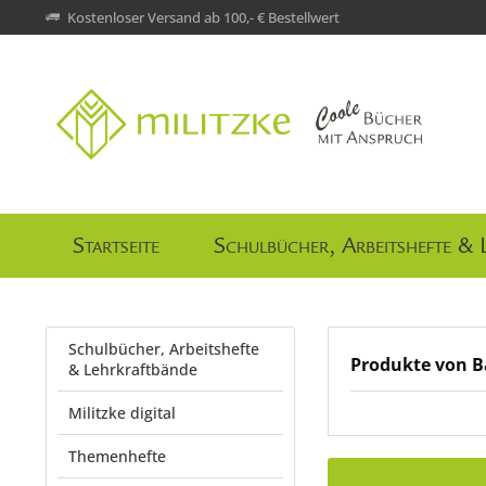
Kostenloser Versand ab 100,- € Bestellwert
Startseite
Schulbücher, Arbeitshefte & 
Schulbücher, Arbeitshefte
Produkte von B
& Lehrkraftbände
Militzke digital
Themenhefte