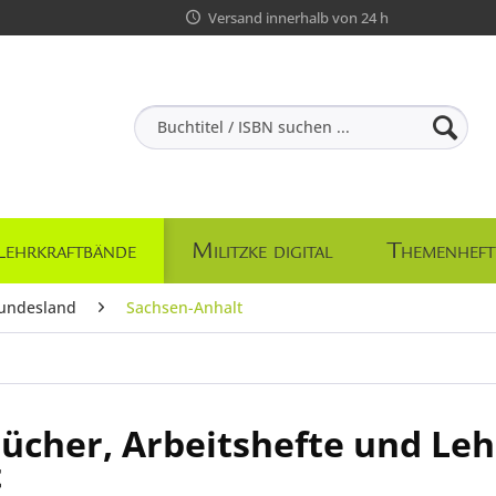
Versand innerhalb von 24 h
Lehrkraftbände
Militzke digital
Themenheft
undesland
Sachsen-Anhalt
ücher, Arbeitshefte und Leh
t