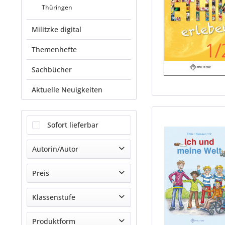
Thüringen
Militzke digital
Themenhefte
Sachbücher
Aktuelle Neuigkeiten
Sofort lieferbar
Autorin/Autor
Anneli Arnold-Hofbauer, Julia Ohl
Preis
Antje Köhler
Klassenstufe
Arnold Lorenzen (Hg.)
von
8,90 €
bis
38,90 €
Barbara Brüning
1. Klasse
Produktform
Barbara Brüning (Hg.)