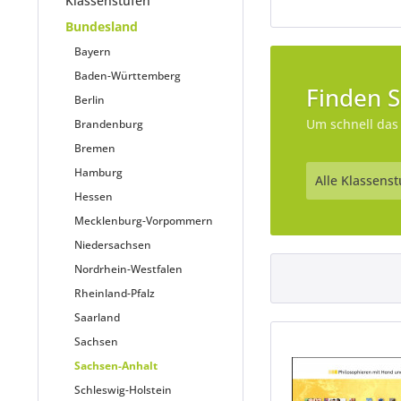
Klassenstufen
Bundesland
Bayern
Baden-Württemberg
Finden S
Berlin
Um schnell das 
Brandenburg
Bremen
Hamburg
Hessen
Mecklenburg-Vorpommern
Niedersachsen
Nordrhein-Westfalen
Rheinland-Pfalz
Saarland
Sachsen
Sachsen-Anhalt
Schleswig-Holstein