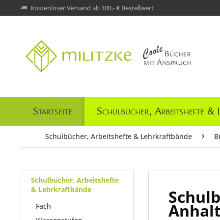
Kostenloser Versand ab 100,- € Bestellwert
Startseite
Schulbücher, Arbeitshefte & 
Schulbücher, Arbeitshefte & Lehrkraftbände
B
Schulbücher, Arbeitshefte
& Lehrkraftbände
Schulb
Anhal
Fach