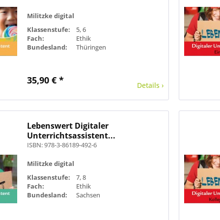
Militzke digital
Klassenstufe:
5, 6
Fach:
Ethik
Bundesland:
Thüringen
35,90 € *
Details ›
Lebenswert Digitaler
Unterrichtsassistent...
ISBN: 978-3-86189-492-6
Militzke digital
Klassenstufe:
7, 8
Fach:
Ethik
Bundesland:
Sachsen