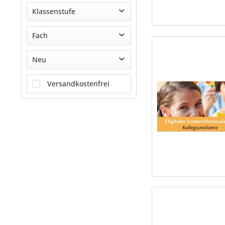
Barbara Brüning, Frederick Brüning
Alle Bundesländer
Klassenstufe
Bussmann, Bettina; Fölsch, Doris
Baden-Württemberg
Donat Schmidt (Hg.)
1. Klasse
Fach
Bayern
Donat Schmidt, Anneli Arnold-Hofbauer, Julia Ohl
2. Klasse
Berlin
Eveline Luutz
Ethik
Neu
3. Klasse
Brandenburg
Eveline Luutz (Hg.)
Evangelische Religion
4. Klasse
Bremen
Eveline Luutz Donat Schmidt (Hg.)
Neu erschienen
Versandkostenfrei
Fächerübergreifend
5. Klasse
Hamburg
Eveline Luutz u.a.
LER: Lebensgestaltung-Ethik-Religionskunde
6. Klasse
Hessen
Helge Eisenschmidt
Philosophie
7. Klasse
Mecklenburg-Vorpommern
Helge Eisenschmidt (Hg.)
Politik
8. Klasse
Niedersachsen
Katja Kuritz
Praktische Philosophie
9. Klasse
Nordrhein-Westfalen
Maria Mitschke, Eveline Luutz, Arnold K.D. Lorenzen
Sozialkunde
10. Klasse
Rheinland-Pfalz
Martina Wentzkat, Wolfgang Luutz (Hg.)
Werte und Normen
11. Klasse
Saarland
Michelle Meier-Metz, Steffi Rauch
12. Klasse
Sachsen
Wolfgang Luutz
13. Klasse
Sachsen-Anhalt
Berufliche Bildung
Schleswig-Holstein
Sekundarstufe
Thüringen