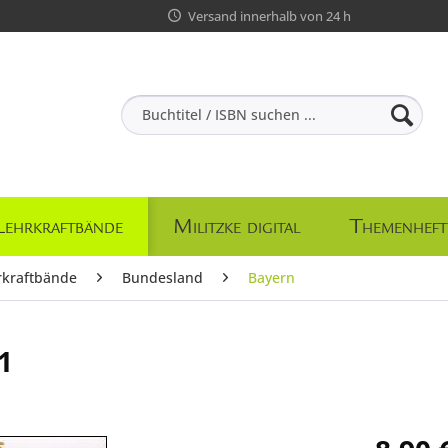
Versand innerhalb von 24 h
Lehrkraftbände
Militzke digital
Themenheft
rkraftbände
Bundesland
Bayern
1