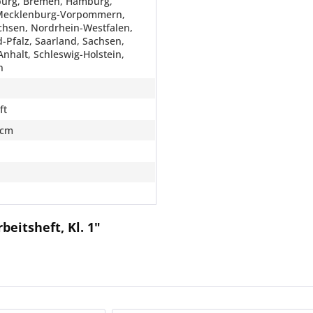
urg, Bremen, Hamburg,
Mecklenburg-Vorpommern,
chsen, Nordrhein-Westfalen,
-Pfalz, Saarland, Sachsen,
nhalt, Schleswig-Holstein,
n
ft
 cm
beitsheft, Kl. 1"