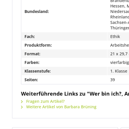
Brandenb
Hessen, 
Bundesland:
Niedersa
Rheinland
Sachsen-A
Thüringe
Fach:
Ethik
Produktform:
Arbeitshe
Format:
21 x 29,7
Farben:
vierfarbig
Klassenstufe:
1. Klasse
Seiten:
39
Weiterführende Links zu "Wer bin ich?, Ar
Fragen zum Artikel?
Weitere Artikel von Barbara Brüning