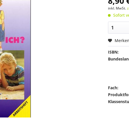
8,90 
inkl. MwSt.
z
Sofort v
Merke
ISBN:
Bundeslan
Fach:
Produktfo
Klassenstu