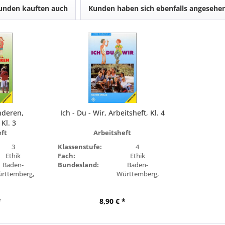
unden kauften auch
Kunden haben sich ebenfalls angesehe
nderen,
Ich - Du - Wir, Arbeitsheft, Kl. 4
 Kl. 3
eft
Arbeitsheft
3
Klassenstufe:
4
Ethik
Fach:
Ethik
Baden-
Bundesland:
Baden-
rttemberg,
Württemberg,
yern, Berlin,
Bayern, Berlin,
andenburg,
Brandenburg,
*
en, Hamburg,
8,90 € *
Bremen, Hamburg,
Hessen,
Hessen,
cklenburg-
Mecklenburg-