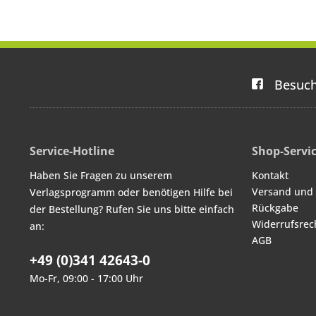
Vorpommern,
Vo
Niedersachsen,
Ni
Nordrhein-
N
Westfalen,
Rheinland-Pfalz,
Rhe
Saarland, Sachsen,
Saar
Sachsen-Anhalt,
Sac
Besuch
Schleswig-Holstein,
Schle
Thüringen
Service-Hotline
Shop-Servi
Haben Sie Fragen zu unserem
Kontakt
Versand und
Verlagsprogramm oder benötigen Hilfe bei
Rückgabe
der Bestellung? Rufen Sie uns bitte einfach
Widerrufsrec
an:
AGB
+49 (0)341 42643-0
Mo-Fr, 09:00 - 17:00 Uhr