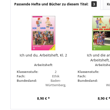
Passende Hefte und Bücher zu diesem Titel:
3
K
Ich und du, Arbeitsheft, Kl. 2
Ich und die a
Arbeitsheft,
Arbeitsheft
Arbeitsh
Klassenstufe:
2
Klassenstufe:
Fach:
Ethik
Fach:
Bundesland:
Baden-
Bundesland:
Württemberg,
Wü
Bayern, Berlin,
Ba
Brandenburg,
Br
8,90 € *
Bremen, Hamburg,
8,90 € 
Brem
Hessen,
Mecklenburg-
Me