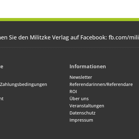
rpommern,
Vorpommern,
edersachsen,
Niedersachsen,
ordrhein-
Nordrhein-
Westfalen,
Westfalen,
inland-Pfalz,
Rheinland-Pfalz,
land, Sachsen,
Saarland, Sachsen,
hsen-Anhalt,
Sachsen-Anhalt,
en Sie den Militzke Verlag auf Facebook:
fb.com/mili
swig-Holstein,
Schleswig-Holstein,
Thüringen
Thüringen
ce
Informationen
Newsletter
 Zahlungsbedingungen
Referendarinnen/Referendare
ROI
ht
Über uns
Veranstaltungen
Datenschutz
Impressum