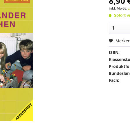
8,90 
inkl. MwSt.
z
Sofort v
Merke
ISBN:
Klassenstu
Produktfo
Bundeslan
Fach: