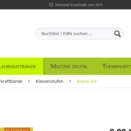
Versand innerhalb von 24 h
Lehrkraftbände
Militzke digital
Themenheft
rkraftbände
Klassenstufen
Klasse 3/4