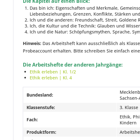
Die Kapitel auf einen Blick:
Das bin ich:
Eigenschaften und Merkmale, Gemeinscha
Liebesbeziehungen, Grenzen, Konflikte, Stärken u
Ich und die anderen:
Freundschaft, Streit, Golden
Ich, die Kultur und die Technik:
Glauben und Wissen,
Ich und die Natur:
Schöpfungsmythen, Sprache, Sym
Hinweis:
Das Arbeitsheft kann ausschließlich als Klas
Probeaccount erhalten. Bitte schreiben Sie einfach eine
Die Arbeitshefte der anderen Jahrgänge:
Ethik erleben | Kl. 1/2
Ethik erleben | Kl. 4
Mecklenb
Bundesland:
Sachsen-
Klassenstufe:
3. Klasse
Ethik, Ph
Fach:
Kindern
Produktform:
Arbeitshe