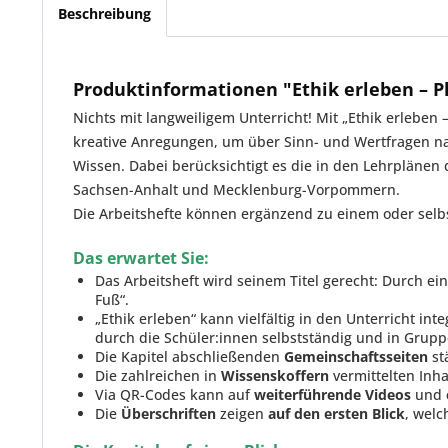
Beschreibung
Produktinformationen "Ethik erleben – Ph
Nichts mit langweiligem Unterricht! Mit „Ethik erlebe
kreative Anregungen, um über Sinn- und Wertfragen na
Wissen. Dabei berücksichtigt es die in den Lehrplänen
Sachsen-Anhalt und Mecklenburg-Vorpommern.
Die Arbeitshefte können ergänzend zu einem oder selb
Das erwartet Sie:
Das Arbeitsheft wird seinem Titel gerecht: Durch e
Fuß“.
„Ethik erleben“ kann vielfältig in den Unterricht int
durch die Schüler:innen selbstständig und in Grup
Die Kapitel abschließenden
Gemeinschaftsseiten
st
Die zahlreichen in
Wissenskoffern
vermittelten Inh
Via QR-Codes kann auf
weiterführende Videos
und
Die
Überschriften
zeigen
auf den ersten Blick
, welc