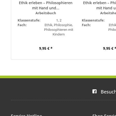
Ethik erleben – Philosophieren
Ethik erleben – Ph
mit Hand und...
mit Hand u
Arbeitsbuch
Arbeitsh
Klassenstufe:
1, 2
Klassenstufe:
Fach:
Ethik, Philosophie,
Fach:
Ethi
Philosophieren mit
Phil
Kindern
Bundesland:
Mecklenburg-
Bundesland:
Me
Vorpommern,
Vo
9,95 € *
Sachsen, Sachsen-
9,95 € 
Sach
Anhalt
Besuch