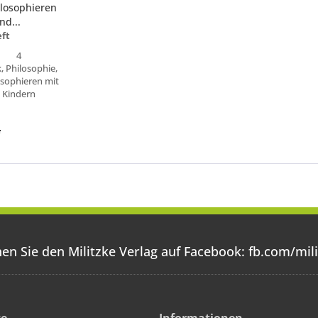
ilosophieren
nd...
eft
4
k, Philosophie,
osophieren mit
Kindern
cklenburg-
rpommern,
*
sen, Sachsen-
Anhalt
en Sie den Militzke Verlag auf Facebook:
fb.com/mili