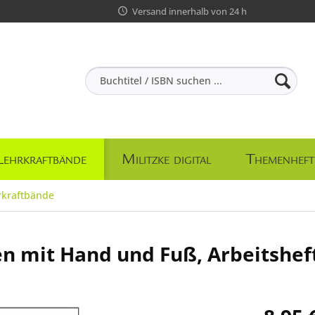
Versand innerhalb von 24 h
Lehrkraftbände
Militzke digital
Themenheft
rkraftbände
n mit Hand und Fuß, Arbeitsheft,