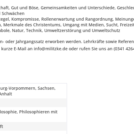
ft, Gut und Böse, Gemeinsamkeiten und Unterschiede, Geschlechte
nd Schwächen
e Regel, Kompromisse, Rollenerwartung und Rangordnung, Meinun
 Merkmale des Christentums, Umgang mit Medien, Sucht, Freizeit
bole, Natur, Technik, Umweltzerstörung und Umweltschutz
sen- oder Jahrgangssatz erworben werden. Lehrkräfte sowie Refer
 kurze E-Mail an info@militzke.de oder rufen Sie uns an (0341 426
urg-Vorpommern, Sachsen,
Anhalt
ilosophie, Philosophieren mit
ft