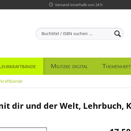
Versand innerhalb von 24 h
Lehrkraftbände
Militzke digital
Themenheft
rkraftbände
t dir und der Welt, Lehrbuch, Kl