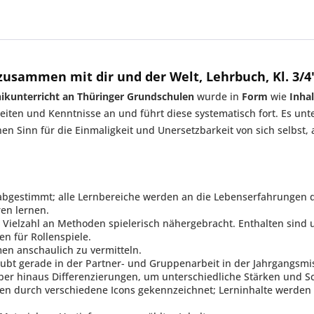
zusammen mit dir und der Welt, Lehrbuch, Kl. 3/4
hikunterricht an Thüringer Grundschulen
wurde in
Form
wie
Inhal
eiten und Kenntnisse an und führt diese systematisch fort. Es unte
n Sinn für die Einmaligkeit und Unersetzbarkeit von sich selbst
abgestimmt; alle Lernbereiche werden an die Lebenserfahrungen d
en lernen.
ielzahl an Methoden spielerisch nähergebracht. Enthalten sind u.
en für Rollenspiele.
emen anschaulich zu vermitteln.
bt gerade in der Partner- und Gruppenarbeit in der Jahrgangsmis
ber hinaus Differenzierungen, um unterschiedliche Stärken und S
 durch verschiedene Icons gekennzeichnet; Lerninhalte werden ü