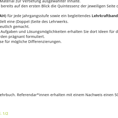
Material zur Vertiefung ausgewählter Inhalte.
ereits auf den ersten Blick die Quintessenz der jeweiligen Seite d
(AH)
für jede Jahrgangsstufe sowie ein begleitendes
Lehrkraftband
delt eine (Doppel-)Seite des Lehrwerks.
eutlich gemacht.
ufgaben und Lösungsmöglichkeiten erhalten Sie dort Ideen für de
rden prägnant formuliert.
ise für mögliche Differenzierungen.
 Lehrbuch. Referendar*innen erhalten mit einem Nachweis einen 5
. 1/2