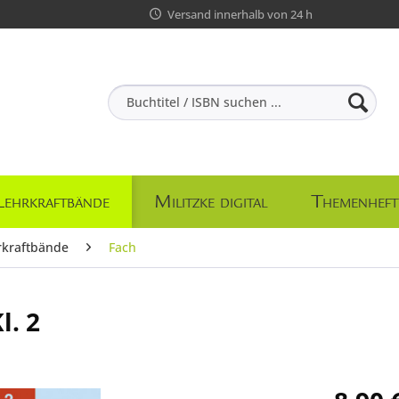
Versand innerhalb von 24 h
Lehrkraftbände
Militzke digital
Themenheft
rkraftbände
Fach
l. 2