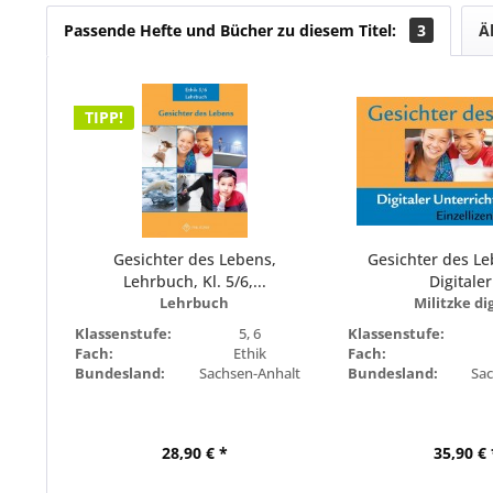
Passende Hefte und Bücher zu diesem Titel:
3
Ä
TIPP!
Gesichter des Lebens,
Gesichter des L
Lehrbuch, Kl. 5/6,...
Digitaler.
Lehrbuch
Militzke di
Klassenstufe:
5, 6
Klassenstufe:
Fach:
Ethik
Fach:
Bundesland:
Sachsen-Anhalt
Bundesland:
Sa
28,90 € *
35,90 € 