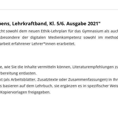
ns, Lehrkraftband, Kl. 5/6. Ausgabe 2021"
icht sowohl dem neuen Ethik-Lehrplan für das Gymnasium als auch
insbesondere der digitalen Medienkompetenz sowohl im metho
rbeit erfahrener Lehrer*innen erarbeitet.
läge, wie Sie die Inhalte vermitteln können, Literaturempfehlunge
rbereitung entlasten.
rekt (als Arbeitsblätter, Zusatztexte oder Zusammenfassungen) in I
basieren auf dem Lehrbuch, sie ergänzen es in spezifischer Weise 
 Kopiervorlagen freigegeben.