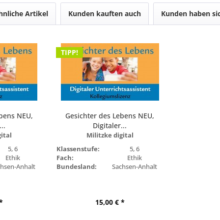
hnliche Artikel
Kunden kauften auch
Kunden haben sic
TIPP!
ebens NEU,
Gesichter des Lebens NEU,
..
Digitaler...
gital
Militzke digital
5, 6
Klassenstufe:
5, 6
Ethik
Fach:
Ethik
chsen-Anhalt
Bundesland:
Sachsen-Anhalt
*
15,00 € *