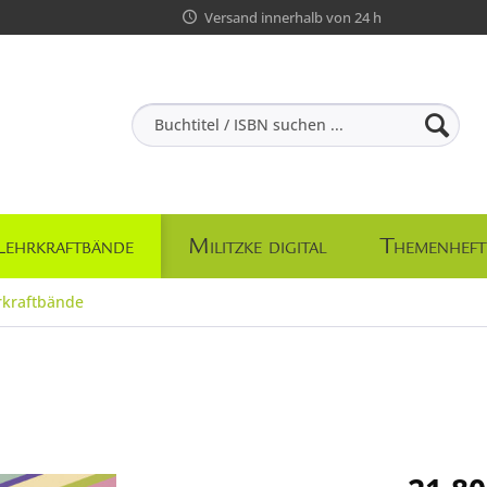
Versand innerhalb von 24 h
Lehrkraftbände
Militzke digital
Themenheft
rkraftbände