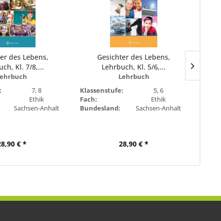
er des Lebens,
Gesichter des Lebens,
Leb
ch, Kl. 7/8,...
Lehrbuch, Kl. 5/6,...
ehrbuch
Lehrbuch
:
7, 8
Klassenstufe:
5, 6
Klass
Ethik
Fach:
Ethik
Fach:
Sachsen-Anhalt
Bundesland:
Sachsen-Anhalt
Bunde
28,90 € *
28,90 € *