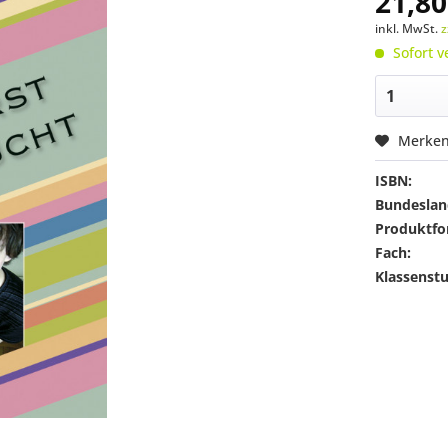
21,80
inkl. MwSt.
z
Sofort v
Merke
ISBN:
Bundeslan
Produktfo
Fach:
Klassenstu