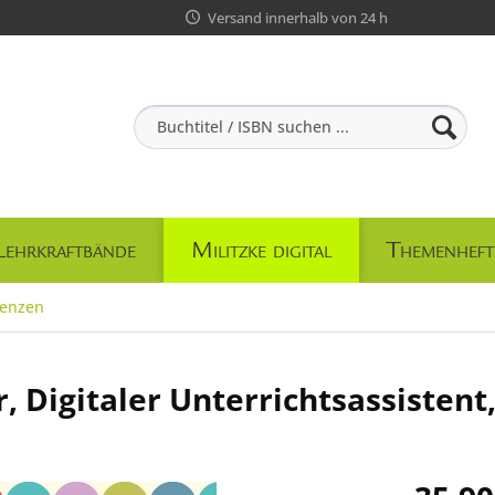
Versand innerhalb von 24 h
Lehrkraftbände
Militzke digital
Themenheft
zenzen
 Digitaler Unterrichtsassistent