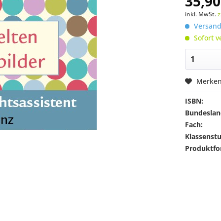
35,90
inkl. MwSt.
z
Versandk
Sofort v
Merke
ISBN:
Bundeslan
Fach:
Klassenstu
Produktfo