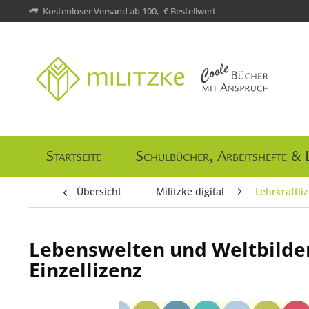
Kostenloser Versand ab 100,- € Bestellwert
Startseite
Schulbücher, Arbeitshefte & 
Übersicht
Militzke digital
Lehrkraftli
Lebenswelten und Weltbilder,
Einzellizenz