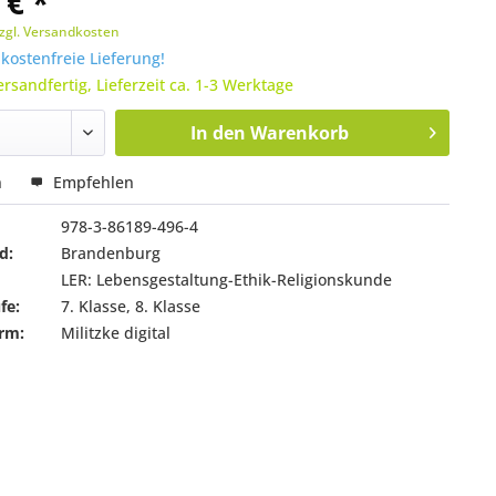
 € *
zgl. Versandkosten
ostenfreie Lieferung!
ersandfertig, Lieferzeit ca. 1-3 Werktage
In den
Warenkorb
n
Empfehlen
978-3-86189-496-4
d:
Brandenburg
LER: Lebensgestaltung-Ethik-Religionskunde
fe:
7. Klasse, 8. Klasse
rm:
Militzke digital