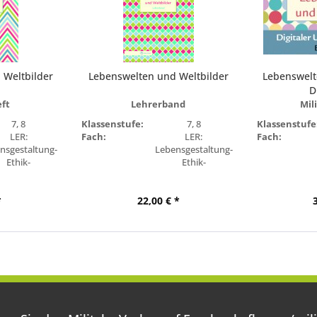
 Weltbilder
Lebenswelten und Weltbilder
Lebenswelt
D
eft
Lehrerband
Mili
7, 8
Klassenstufe:
7, 8
Klassenstufe
LER:
Fach:
LER:
Fach:
nsgestaltung-
Lebensgestaltung-
Ethik-
Ethik-
ligionskunde
Religionskunde
randenburg
Bundesland:
Brandenburg
Bundesland:
*
22,00 € *