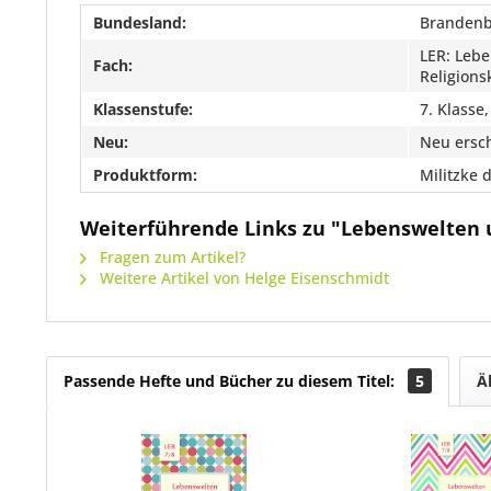
Bundesland:
Branden
LER: Lebe
Fach:
Religion
Klassenstufe:
7. Klasse,
Neu:
Neu ersc
Produktform:
Militzke d
Weiterführende Links zu "Lebenswelten un
Fragen zum Artikel?
Weitere Artikel von Helge Eisenschmidt
Passende Hefte und Bücher zu diesem Titel:
5
Ä