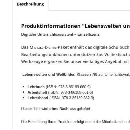
Beschreibung
Produktinformationen "Lebenswelten und W
–
Digitaler Unterrichtsassistent
Einzellizenz
Das M
-
-Paket enthält das digitale Schulbu
D
ILITZKE
IGITAL
Bearbeitungsfunktionen unterstützen Sie: Volltextsuche
Werkzeuge ergänzen Sie unser vielfältiges Angebot mit 
Lebenswelten und Weltbilder, Klassen 7/8
zur Unterrichtsvorb
Lehrbuch
(ISBN: 978-3-86189-660-9)
Arbeitsheft
(ISBN: 978-3-86189-661-6)
Lehrerband
(ISBN: 978-3-86189-662-3)
Dieser Titel wird
ohne Nachlass
geliefert.
Die Einrichtung Ihres Produkts erfolgt durch die Mitarbeitenden 